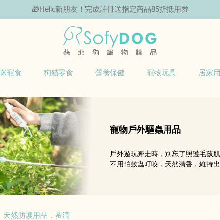
🎁Hello新朋友！完成註冊送指定商品85折抵用券
咪寵食
狗貓零食
營養保健
寵物玩具
居家
寵物戶外驅蟲用品
戶外遊玩奔走時，別忘了照護毛孩肌膚
不用怕蚊蟲叮咬，天然清香，維持出
天然防護用品．蚤滴