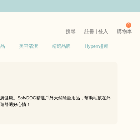
0
搜尋
註冊 | 登入
購物車
用品
美容清潔
精選品牌
Hyperr超躍
健康。SofyDOG精選戶外天然除蟲用品，幫助毛孩在外
遊舒適好心情！