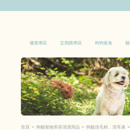
優惠專區
定期購專區
狗狗寵食
貓
首頁
狗貓寵物美容清潔用品
狗貓洗毛精．清耳液