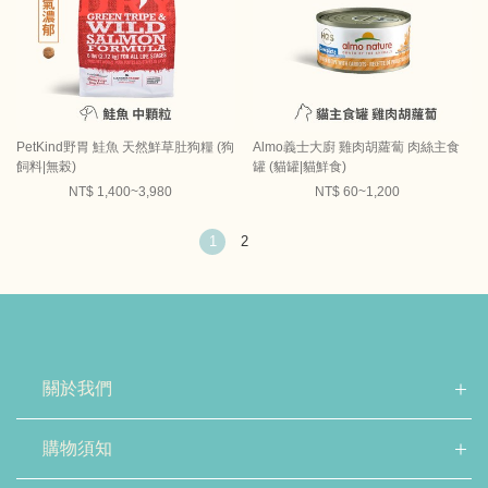
PetKind野胃 鮭魚 天然鮮草肚狗糧 (狗
Almo義士大廚 雞肉胡蘿蔔 肉絲主食
飼料|無榖)
罐 (貓罐|貓鮮食)
NT$ 1,400~3,980
NT$ 60~1,200
1
2
關於我們
購物須知