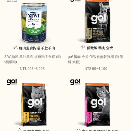
ZIWI巔峰 羊肚羊肉 經典狗主食罐 (狗
go! 鴨肉 全犬 低致敏無穀狗糧 (狗飼
罐|罐頭)
料|犬糧)
NT$ 263~3,093
NT$ 99~4,190