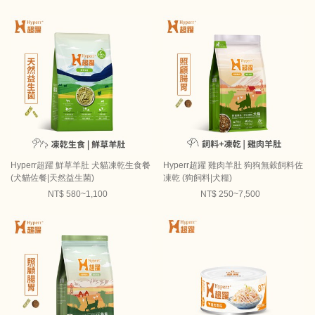
Hyperr超躍 鮮草羊肚 犬貓凍乾生食餐
Hyperr超躍 雞肉羊肚 狗狗無穀飼料佐
(犬貓佐餐|天然益生菌)
凍乾 (狗飼料|犬糧)
NT$ 580~1,100
NT$ 250~7,500