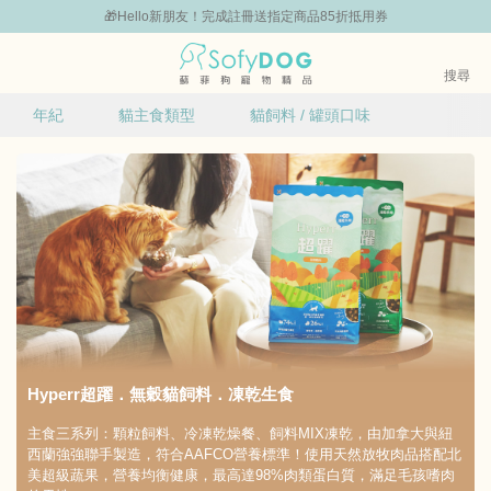
組
🎁Hello新朋友！完成註冊送指定商品85折抵用券
0
搜尋
|
年紀
貓主食類型
貓飼料 / 罐頭口味
免運 | 貓咪體驗組
品牌組合包86折起
主打品牌
已選
已選
已選
0
0
0
條件
條件
條件
全齡貓
顆粒飼料
牛肉
凍乾生食
羊肉
貓飼料+凍乾
雞肉
鹿肉
清除
確定
魚類
清除
確定
清除
確定
Hyperr超躍．無穀貓飼料．凍乾生食
主食三系列：顆粒飼料、冷凍乾燥餐、飼料MIX凍乾，由加拿大與紐
西蘭強強聯手製造，符合AAFCO營養標準！使用天然放牧肉品搭配北
美超級蔬果，營養均衡健康，最高達98%肉類蛋白質，滿足毛孩嗜肉