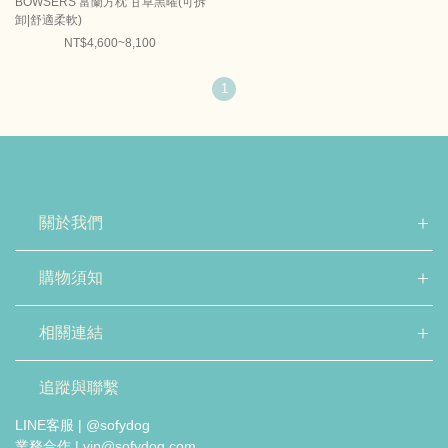
BOWSERS 富蘭方枕 甘草黑曜(可拆
卸|舒適柔軟)
NT$4,600~8,100
1
關於我們
購物須知
相關連結
追蹤與聯繫
LINE客服 | @sofydog
業務合作 | vip@sofydog.com