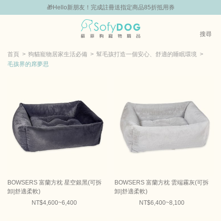
組
🎁Hello新朋友！完成註冊送指定商品85折抵用券
0
搜尋
|
胸背 | 牽繩 | 項圈
外出用品
寵物器皿 | 飼料箱
毛孩生活用品百
首頁
狗貓寵物居家生活必備
幫毛孩打造一個安心、舒適的睡眠環境
毛孩界的席夢思
BOWSERS 富蘭方枕 星空銀黑(可拆
BOWSERS 富蘭方枕 雲端霧灰(可拆
卸|舒適柔軟)
卸|舒適柔軟)
NT$4,600~6,400
NT$6,400~8,100