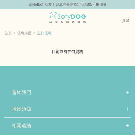
組
🎁Hello新朋友！完成註冊送指定商品85折抵用券
0
搜尋
|
嘗鮮
零食專區
飼料 | 凍乾優惠組
主食罐 | 餐包優惠
團購優惠
首頁
優惠專區
主打優惠
目前沒有任何資料
關於我們
購物須知
相關連結