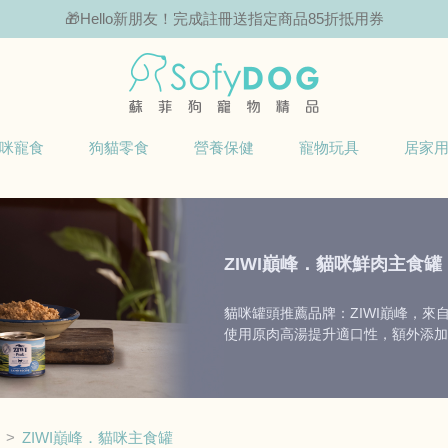
🎁Hello新朋友！完成註冊送指定商品85折抵用券
咪寵食
狗貓零食
營養保健
寵物玩具
居家
ZIWI巔峰．貓咪鮮肉主食罐
貓咪罐頭推薦品牌：ZIWI巔峰，來
使用原肉高湯提升適口性，額外添加
ZIWI巔峰．貓咪主食罐