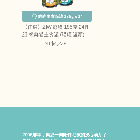
【任選】ZIWI巔峰 185克 24件
組 經典貓主食罐 (貓罐|罐頭)
NT$4,239
2006那年，與您一同陪伴毛孩的決心萌芽了