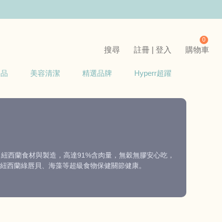
0
搜尋
註冊 | 登入
購物車
用品
美容清潔
精選品牌
Hyperr超躍
自紐西蘭食材與製造，高達91%含肉量，無穀無膠安心吃，
紐西蘭綠唇貝、海藻等超級食物保健關節健康。