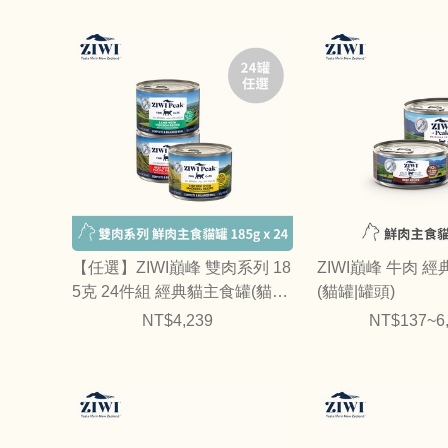
【任選】ZIWI巔峰 雙肉系列 18
ZIWI巔峰 牛肉 
5克 24件組 經典貓主食罐(貓罐
(貓罐|罐頭)
｜綜合口味)
NT$4,239
NT$137~6