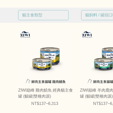
貓主食類型
貓飼料 / 罐頭
已選
0
條件
已選
0
條件
罐頭餐包
牛肉
羊肉
雞肉
鹿肉
魚類
ZIWI巔峰 雞肉鯖魚 經典貓主食
ZIWI巔峰 羊肉鹿
罐 (貓罐|雙種肉源)
罐 (貓罐|雙種肉源)
NT$137~6,313
NT$137~6