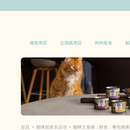
優惠專區
定期購專區
狗狗寵食
貓
首頁
貓咪寵食全品項
貓咪主食罐．鮮食．餐包推薦